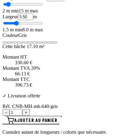
Hauteurs verticales de retombée par côté (cm). Les marges de
confection sont incluses automatiquement.
Avant
cm
Arrière
cm
Gauche
cm
Droite
cm
Bord vague esthétique
+ 35,00 € HT
Longueur mobil-home
m
2 m min
15 m max
Largeur
m
1.5 m min
8.0 m max
Couleur
Gris
Cette bâche
17.10 m²
Montant HT
330.60 €
Montant TVA 20%
66.13 €
Montant TTC
396.73 €