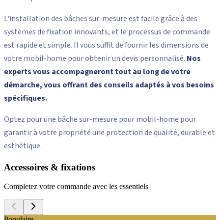
votre bâche. Que vous préfériez une bâche simple ou un modèle
avec des fenêtres ou des découpes spécifiques, chaque bâche est
réalisée selon vos besoins exacts. Ce niveau de
personnalisation vous permet non seulement de garantir une
protection optimale, mais aussi d’intégrer la bâche de manière
esthétique dans votre environnement extérieur.
L'installation des bâches sur-mesure est facile grâce à des
systèmes de fixation innovants, et le processus de commande
est rapide et simple. Il vous suffit de fournir les dimensions de
votre mobil-home pour obtenir un devis personnalisé.
Nos
experts vous accompagneront tout au long de votre
démarche, vous offrant des conseils adaptés à vos besoins
spécifiques.
Optez pour une bâche sur-mesure pour mobil-home pour
garantir à votre propriété une protection de qualité, durable et