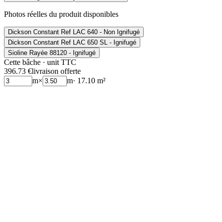
Photos réelles du produit disponibles
Dickson Constant Ref LAC 640 - Non Ignifugé
Dickson Constant Ref LAC 650 SL - Ignifugé
Sioline Rayée 88120 - Ignifugé
Cette bâche · unit TTC
396.73 €
livraison offerte
m
×
m
· 17.10 m²