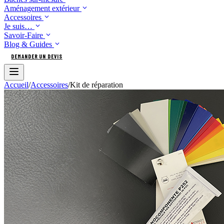
Aménagement extérieur
Accessoires
Je suis…
Savoir-Faire
Blog & Guides
DEMANDER UN DEVIS
Accueil
/
Accessoires
/
Kit de réparation