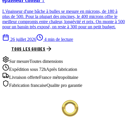
épaisseur choisir ?
L'épaisseur d'une bâche à bulles se mesure en microns, de 180 à
plus de 500. Pour la plupart des piscines, le 400 microns offre le
meilleur compromis entre chaleur, longévité et prix. On monte à 500
pour un bassin très exposé, on reste à 300 pour un petit budget.
26 juillet 2026
4 min de lecture
TOUS LES GUIDES
Sur mesure
Toutes dimensions
Expédition sous 72h
Après fabrication
Livraison offerte
France métropolitaine
Fabrication francaise
Qualite pro garantie