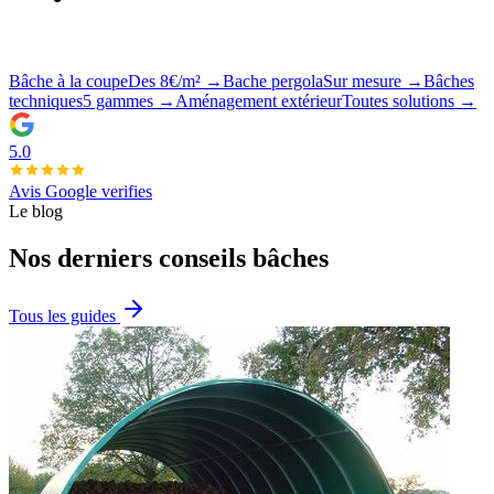
07 65 78 97 33
Bâche à la coupe
Des 8€/m² →
Bache pergola
Sur mesure →
Bâches
techniques
5 gammes →
Aménagement extérieur
Toutes solutions →
5.0
Avis Google verifies
Le blog
Nos derniers conseils bâches
Tous les guides