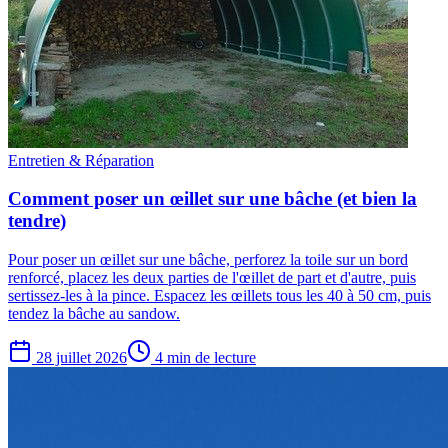
Entretien & Réparation
Comment poser un œillet sur une bâche (et bien la
tendre)
Pour poser un œillet sur une bâche, perforez la toile sur un bord
renforcé, placez les deux parties de l'œillet de part et d'autre, puis
sertissez-les à la pince. Espacez les œillets tous les 40 à 50 cm, puis
tendez la bâche au sandow.
28 juillet 2026
4 min de lecture