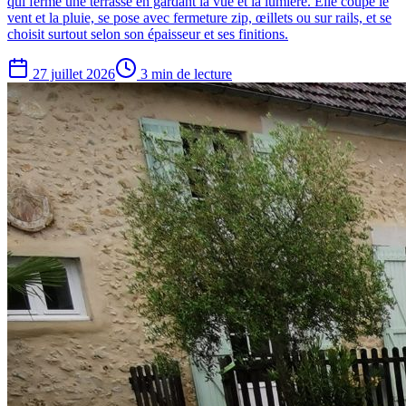
qui ferme une terrasse en gardant la vue et la lumière. Elle coupe le
vent et la pluie, se pose avec fermeture zip, œillets ou sur rails, et se
choisit surtout selon son épaisseur et ses finitions.
27 juillet 2026
3 min de lecture