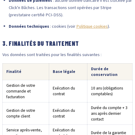
Données de paiement
: aucune donnée bancaire n'est stockée par
Click'n Bâches. Les transactions sont opérées par Stripe
(prestataire certifié PCI-DSS).
Données techniques
: cookies (voir
Politique cookies
).
3. FINALITÉS DU TRAITEMENT
Vos données sont traitées pour les finalités suivantes :
Durée de
Finalité
Base légale
conservation
Gestion de votre
Exécution du
10 ans (obligations
commande et
contrat
comptables)
facturation
Durée du compte + 3
Gestion de votre
Exécution du
ans après dernier
compte client
contrat
contact
Service après-vente,
Exécution du
Durée de la garantie