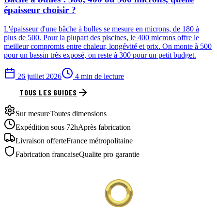
épaisseur choisir ?
L'épaisseur d'une bâche à bulles se mesure en microns, de 180 à
plus de 500. Pour la plupart des piscines, le 400 microns offre le
meilleur compromis entre chaleur, longévité et prix. On monte à 500
pour un bassin très exposé, on reste à 300 pour un petit budget.
26 juillet 2026
4 min de lecture
TOUS LES GUIDES
Sur mesure
Toutes dimensions
Expédition sous 72h
Après fabrication
Livraison offerte
France métropolitaine
Fabrication francaise
Qualite pro garantie