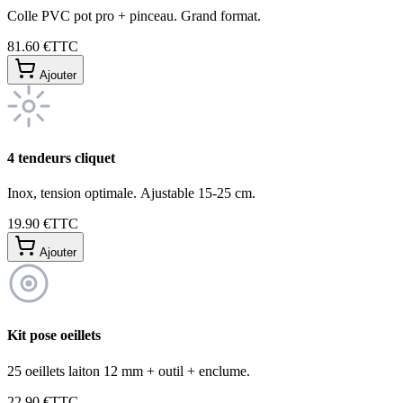
Colle PVC pot pro + pinceau. Grand format.
81.60 €
TTC
Ajouter
4 tendeurs cliquet
Inox, tension optimale. Ajustable 15-25 cm.
19.90 €
TTC
Ajouter
Kit pose oeillets
25 oeillets laiton 12 mm + outil + enclume.
22.90 €
TTC