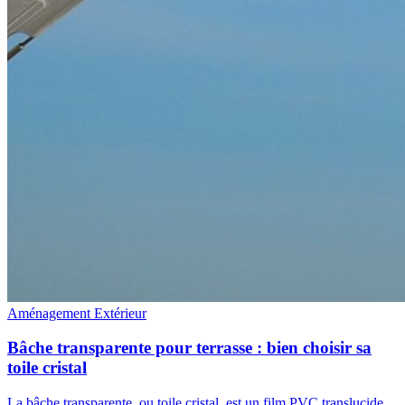
Aménagement Extérieur
Bâche transparente pour terrasse : bien choisir sa
toile cristal
La bâche transparente, ou toile cristal, est un film PVC translucide