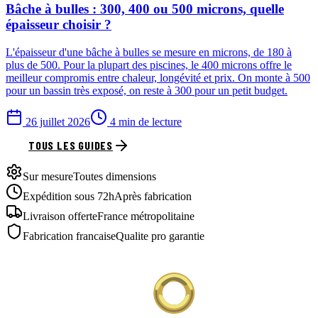
Bâche à bulles : 300, 400 ou 500 microns, quelle
épaisseur choisir ?
L'épaisseur d'une bâche à bulles se mesure en microns, de 180 à
plus de 500. Pour la plupart des piscines, le 400 microns offre le
meilleur compromis entre chaleur, longévité et prix. On monte à 500
pour un bassin très exposé, on reste à 300 pour un petit budget.
26 juillet 2026
4 min de lecture
TOUS LES GUIDES
Sur mesure
Toutes dimensions
Expédition sous 72h
Après fabrication
Livraison offerte
France métropolitaine
Fabrication francaise
Qualite pro garantie