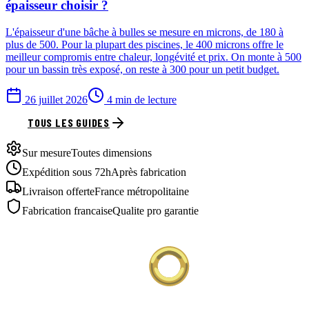
épaisseur choisir ?
L'épaisseur d'une bâche à bulles se mesure en microns, de 180 à
plus de 500. Pour la plupart des piscines, le 400 microns offre le
meilleur compromis entre chaleur, longévité et prix. On monte à 500
pour un bassin très exposé, on reste à 300 pour un petit budget.
26 juillet 2026
4 min de lecture
TOUS LES GUIDES
Sur mesure
Toutes dimensions
Expédition sous 72h
Après fabrication
Livraison offerte
France métropolitaine
Fabrication francaise
Qualite pro garantie